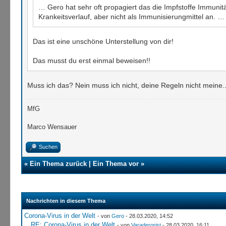
… Gero hat sehr oft propagiert das die Impfstoffe Immuni
Krankeitsverlauf, aber nicht als Immunisierungmittel an. …
Das ist eine unschöne Unterstellung von dir!
Das musst du erst einmal beweisen!!
Muss ich das? Nein muss ich nicht, deine Regeln nicht meine.
MfG
Marco Wensauer
Suchen
«
Ein Thema zurück
|
Ein Thema vor
»
Nachrichten in diesem Thema
Corona-Virus in der Welt
- von
Gero
- 28.03.2020, 14:52
RE: Corona-Virus in der Welt
- von
Varaderorist
- 28.03.2020, 16:11