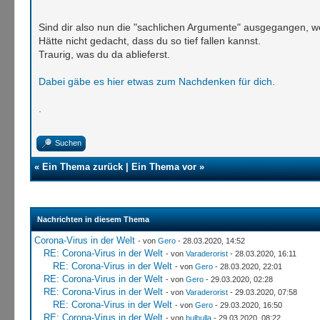
Sind dir also nun die "sachlichen Argumente" ausgegangen, wei
Hätte nicht gedacht, dass du so tief fallen kannst.
Traurig, was du da ablieferst.
Dabei gäbe es hier etwas zum Nachdenken für dich.
.
Suchen
«
Ein Thema zurück
|
Ein Thema vor
»
Nachrichten in diesem Thema
Corona-Virus in der Welt
- von
Gero
- 28.03.2020, 14:52
RE: Corona-Virus in der Welt
- von
Varaderorist
- 28.03.2020, 16:11
RE: Corona-Virus in der Welt
- von
Gero
- 28.03.2020, 22:01
RE: Corona-Virus in der Welt
- von
Gero
- 29.03.2020, 02:28
RE: Corona-Virus in der Welt
- von
Varaderorist
- 29.03.2020, 07:58
RE: Corona-Virus in der Welt
- von
Gero
- 29.03.2020, 16:50
RE: Corona-Virus in der Welt
- von
bulbulla
- 29.03.2020, 08:22