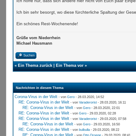
Ich hoffe nur, dass sich andere hier nicht von Euch paar Einp
Ich bin sehr besorgt, wo diese fürchterliche Spaltung der Gesel
Ein schönes Rest-Wochenende!
Grüße vom Niederrhein
Michael Hausmann
Suchen
«
Ein Thema zurück
|
Ein Thema vor
»
Nachrichten in diesem Thema
Corona-Virus in der Welt
- von
Gero
- 28.03.2020, 14:52
RE: Corona-Virus in der Welt
- von
Varaderorist
- 28.03.2020, 16:11
RE: Corona-Virus in der Welt
- von
Gero
- 28.03.2020, 22:01
RE: Corona-Virus in der Welt
- von
Gero
- 29.03.2020, 02:28
RE: Corona-Virus in der Welt
- von
Varaderorist
- 29.03.2020, 07:58
RE: Corona-Virus in der Welt
- von
Gero
- 29.03.2020, 16:50
RE: Corona-Virus in der Welt
- von
bulbulla
- 29.03.2020, 08:22
RE: Corona-Virus in der Welt
- von
Otto Droege
- 29.03.2020, 08:41