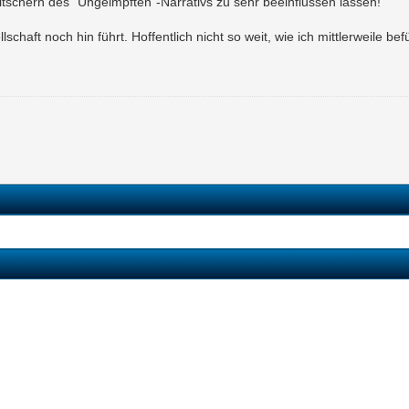
eitschern des "Ungeimpften"-Narrativs zu sehr beeinflussen lassen!
lschaft noch hin führt. Hoffentlich nicht so weit, wie ich mittlerweile b